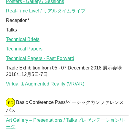
Posters - Gallery / Sessions
Real-Time Live! / リアルタイムライブ
Reception*
Talks
Technical Briefs
Technical Papers
Technical Papers - Fast Forward
Trade Exhibition from 05 - 07 December 2018 展示会場
2018年12月5日-7日
Virtual & Augmented Reality (VR/AR)
Basic Conference Pass/ベーシックカンファレンス
パス
Art Gallery – Presentations / Talksプレゼンテーション/ト
ーク