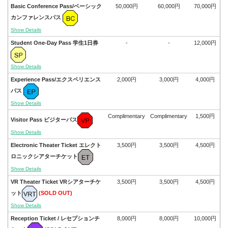
Basic Conference Pass/ベーシック
50,000円
60,000円
70,000円
カンファレンスパス
Show Details
Student One-Day Pass 学生1日券
-
-
12,000円
Show Details
Experience Pass/エクスペリエンス
2,000円
3,000円
4,000円
パス
Show Details
Complimentary
Complimentary
1,500円
Visitor Pass ビジターパス
Show Details
Electronic Theater Ticket エレクト
3,500円
3,500円
4,500円
ロニックシアターチケット
Show Details
VR Theater Ticket VRシアターチケ
3,500円
3,500円
4,500円
ット
(SOLD OUT)
Show Details
Reception Ticket / レセプションチ
8,000円
8,000円
10,000円