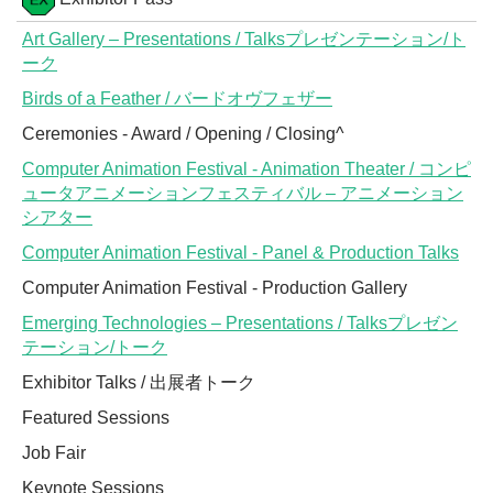
Art Gallery – Presentations / Talksプレゼンテーション/ト
ーク
Birds of a Feather / バードオヴフェザー
Ceremonies - Award / Opening / Closing^
Computer Animation Festival - Animation Theater / コンピ
ュータアニメーションフェスティバル – アニメーション
シアター
Computer Animation Festival - Panel & Production Talks
Computer Animation Festival - Production Gallery
Emerging Technologies – Presentations / Talksプレゼン
テーション/トーク
Exhibitor Talks / 出展者トーク
Featured Sessions
Job Fair
Keynote Sessions