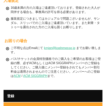
入場規定
16歳未満の方の入場はご遠慮頂いております。登録された大人が
同伴する場合も、事務局の許可を得る必要があります。
服装規定につきましてはカジュアルで問題ございませんが、サン
ダル、スリッパでのご入場はご遠慮頂いています。また刺青・タ
トゥーを露出された方のご入場も固くお断りします。
お困りの場合
ご不明な点はEmailにて
kmjpn@koelnmesse.jp
までお願い致しま
す。
パス/チケットの会員特別価格でのご購入をご希望のお客様はご登
録の際、必ずACMもしくはACM SIGGRAPHメンバーのご登録を
してください。ご購入後にメンバー登録をされてもメンバー割引
料金は適用されませんのでご注意ください。メンバーへのご登録
は
ACM
/
ACM SIGGRAPH
まで。
登録