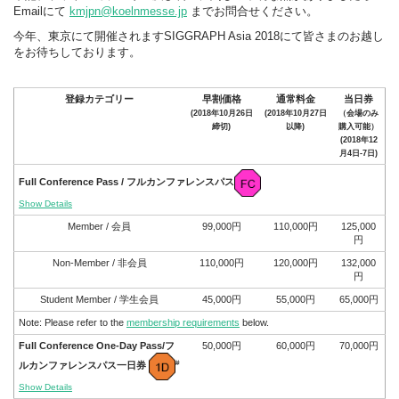
Emailにて
kmjpn@koelnmesse.jp
までお問合せください。
今年、東京にて開催されますSIGGRAPH Asia 2018にて皆さまのお越し
をお待ちしております。
登録カテゴリー
早割価格
通常料金
当日券
(2018年10月26日
(2018年10月27日
（会場のみ
締切)
以降)
購入可能）
(2018年12
月4日-7日)
Full Conference Pass / フルカンファレンスパス
Show Details
Member / 会員
99,000円
110,000円
125,000
円
Non-Member / 非会員
110,000円
120,000円
132,000
円
Student Member / 学生会員
45,000円
55,000円
65,000円
Note: Please refer to the
membership requirements
below.
Full Conference One-Day Pass/フ
50,000円
60,000円
70,000円
#
ルカンファレンスパス一日券
Show Details