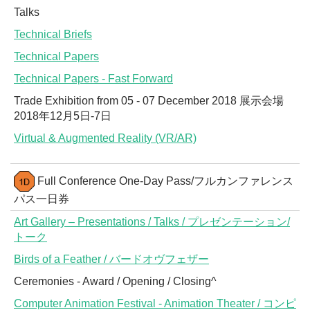
Talks
Technical Briefs
Technical Papers
Technical Papers - Fast Forward
Trade Exhibition from 05 - 07 December 2018 展示会場
2018年12月5日-7日
Virtual & Augmented Reality (VR/AR)
Full Conference One-Day Pass/フルカンファレンス
パス一日券
Art Gallery – Presentations / Talks / プレゼンテーション/
トーク
Birds of a Feather / バードオヴフェザー
Ceremonies - Award / Opening / Closing^
Computer Animation Festival - Animation Theater / コンピ