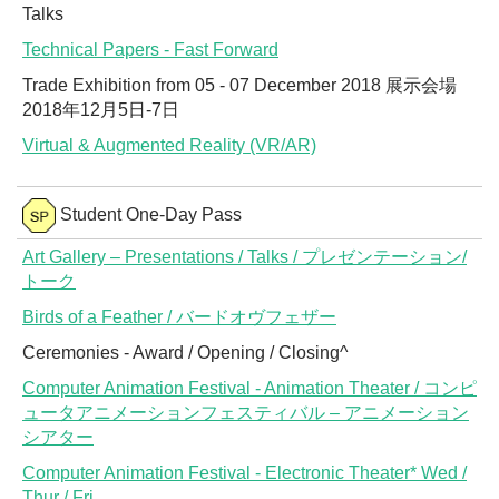
Talks
Technical Papers - Fast Forward
Trade Exhibition from 05 - 07 December 2018 展示会場
2018年12月5日-7日
Virtual & Augmented Reality (VR/AR)
Student One-Day Pass
Art Gallery – Presentations / Talks / プレゼンテーション/
トーク
Birds of a Feather / バードオヴフェザー
Ceremonies - Award / Opening / Closing^
Computer Animation Festival - Animation Theater / コンピ
ュータアニメーションフェスティバル – アニメーション
シアター
Computer Animation Festival - Electronic Theater* Wed /
Thur / Fri