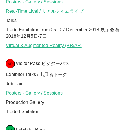
Posters - Gallery / Sessions
Real-Time Live! / リアルタイムライブ
Talks
Trade Exhibition from 05 - 07 December 2018 展示会場
2018年12月5日-7日
Virtual & Augmented Reality (VR/AR)
Visitor Pass ビジターパス
Exhibitor Talks / 出展者トーク
Job Fair
Posters - Gallery / Sessions
Production Gallery
Trade Exhibition
Exhibitor Pass